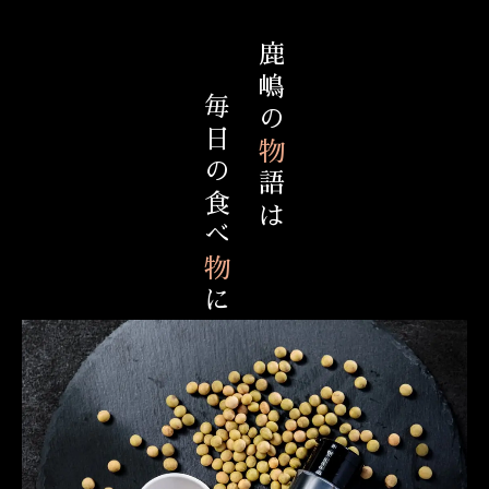
鹿嶋の
毎日の食べ
物
語は
物
に