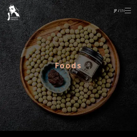
JP
/
EN
メニ
Kashima Paradise
Foods